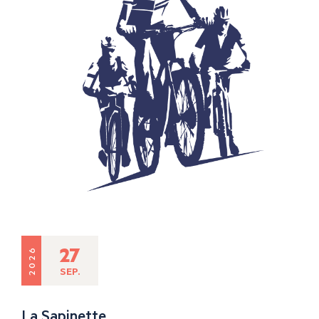
27
2026
SEP.
La Sapinette