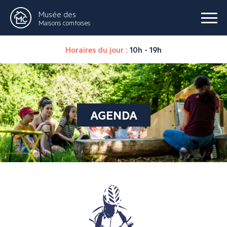
Musée des
Maisons comtoises
Horaires du jour :
10h - 19h
AGENDA