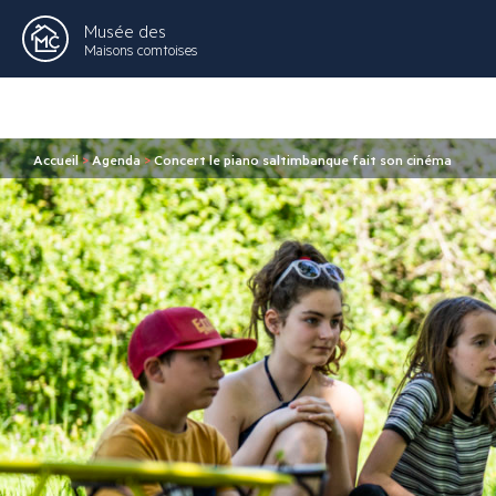
Musée des
Maisons comtoises
Accueil
>
Agenda
>
Concert le piano saltimbanque fait son cinéma