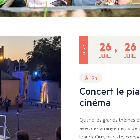
26
26
2023
JUIL.
JUIL.
À 19h
Concert le pi
cinéma
Quand les grands thèmes de 
avec des arrangements de t
Franck Ciup, pianiste, comp