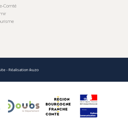
he-Comté
mir
tourisme
site
- Réalisation
ikuzo