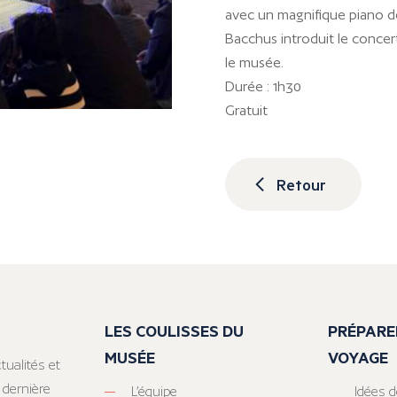
avec un magnifique piano 
Bacchus introduit le concer
le musée.
Durée : 1h30
Gratuit
Retour
LES COULISSES DU
PRÉPARE
MUSÉE
VOYAGE
tualités et
 dernière
L’équipe
Idées d