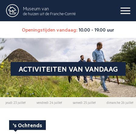
Museum van
de huizen uit de Franche-Comté
Openingstijden vandaag:
10.00 - 19.00 uur
ACTIVITEITEN VAN VANDAAG
jeudi 23 juillet
vendredi 24 juillet
samedi 25 juillet
dimanche 26 juillet
's Ochtends