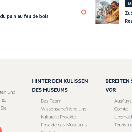
16
Zub
 du pain au feu de bois
Re
HINTER DEN KULISSEN
BEREITEN S
DES MUSEUMS
VOR
ten und
 zu
Das Team
Ausflugs
 Sie
Wissenschaftliche und
Comté
kulturelle Projekte
Übernac
Projekte des Museums
Tourism