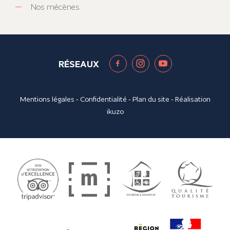
Nos mécènes
RÉSEAUX
Mentions légales
-
Confidentialité
-
Plan du site
- Réalisation
ikuzo