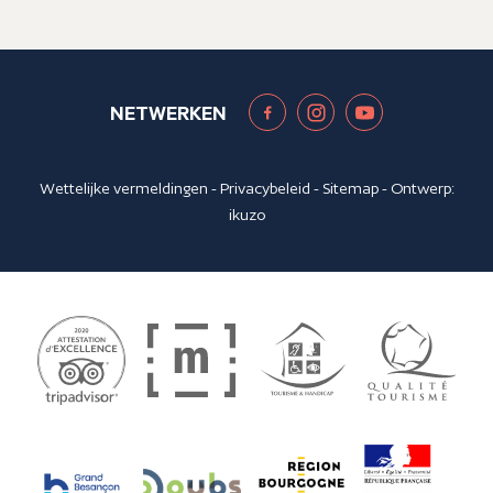
NETWERKEN
Wettelijke vermeldingen
-
Privacybeleid
-
Sitemap
- Ontwerp:
ikuzo