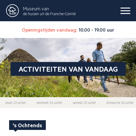
Museum van
de huizen uit de Franche-Comté
Openingstijden vandaag:
10.00 - 19.00 uur
ACTIVITEITEN VAN VANDAAG
jeudi 23 juillet
vendredi 24 juillet
samedi 25 juillet
dimanche 26 juillet
's Ochtends