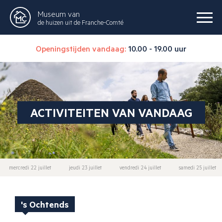
Museum van
de huizen uit de Franche-Comté
Openingstijden vandaag:
10.00 - 19.00 uur
ACTIVITEITEN VAN VANDAAG
mercredi 22 juillet
jeudi 23 juillet
vendredi 24 juillet
samedi 25 juillet
's Ochtends