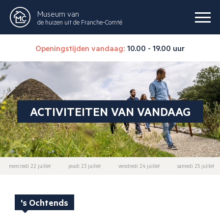
Museum van
de huizen uit de Franche-Comté
Openingstijden vandaag:
10.00 - 19.00 uur
ACTIVITEITEN VAN VANDAAG
mercredi 22 juillet
jeudi 23 juillet
vendredi 24 juillet
samedi 25 juillet
's Ochtends