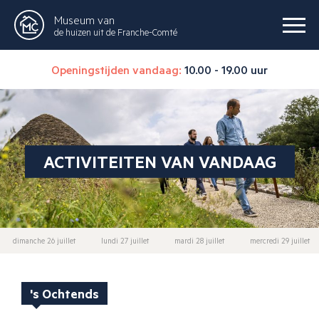
Museum van
de huizen uit de Franche-Comté
Openingstijden vandaag:
10.00 - 19.00 uur
ACTIVITEITEN VAN VANDAAG
dimanche 26 juillet
lundi 27 juillet
mardi 28 juillet
mercredi 29 juillet
's Ochtends