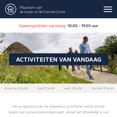
Museum van
de huizen uit de Franche-Comté
Openingstijden vandaag:
10.00 - 19.00 uur
ACTIVITEITEN VAN VANDAAG
dimanche 26 juillet
lundi 27 juillet
mardi 28 juillet
mercredi 29 juillet
Het programma van de dagelijkse activiteiten wordt enkele
dagen van tevoren bekendgemaakt, omdat het afhankelijk is van