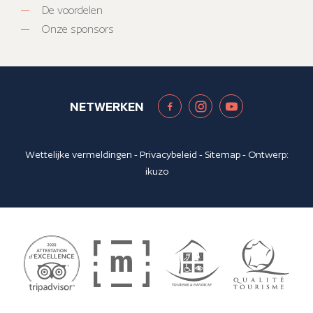
De voordelen
Onze sponsors
NETWERKEN
Wettelijke vermeldingen
-
Privacybeleid
-
Sitemap
- Ontwerp:
ikuzo