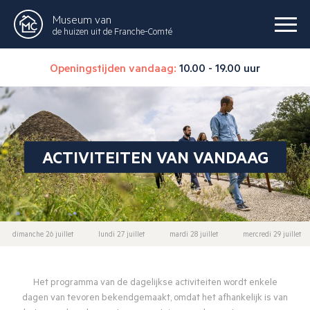
Museum van
de huizen uit de Franche-Comté
Openingstijden vandaag:
10.00 - 19.00 uur
ACTIVITEITEN VAN VANDAAG
dimanche 26 juillet
lundi 27 juillet
mardi 28 juillet
mercredi 29 juillet
Het programma van de dagelijkse activiteiten wordt enkele
dagen van tevoren bekendgemaakt, omdat het afhankelijk is van