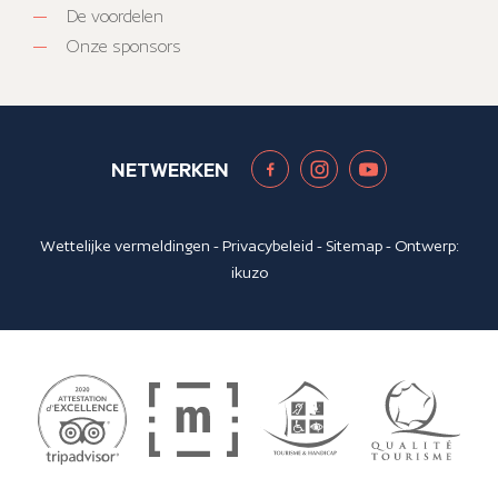
De voordelen
Onze sponsors
NETWERKEN
Wettelijke vermeldingen
-
Privacybeleid
-
Sitemap
- Ontwerp:
ikuzo