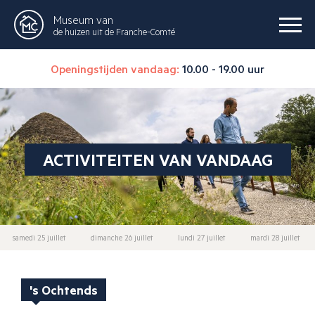
Museum van
de huizen uit de Franche-Comté
Openingstijden vandaag:
10.00 - 19.00 uur
ACTIVITEITEN VAN VANDAAG
samedi 25 juillet
dimanche 26 juillet
lundi 27 juillet
mardi 28 juillet
's Ochtends