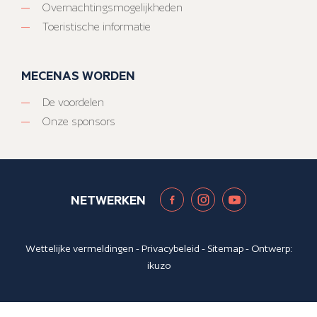
Overnachtingsmogelijkheden
Toeristische informatie
MECENAS WORDEN
De voordelen
Onze sponsors
NETWERKEN
Wettelijke vermeldingen
-
Privacybeleid
-
Sitemap
- Ontwerp:
ikuzo