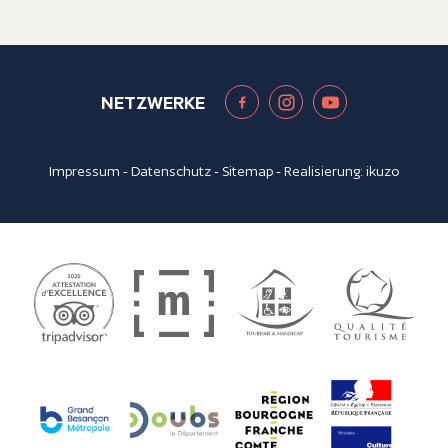
NETZWERKE
Impressum
-
Datenschutz
-
Sitemap
- Realisierung:
ikuzo