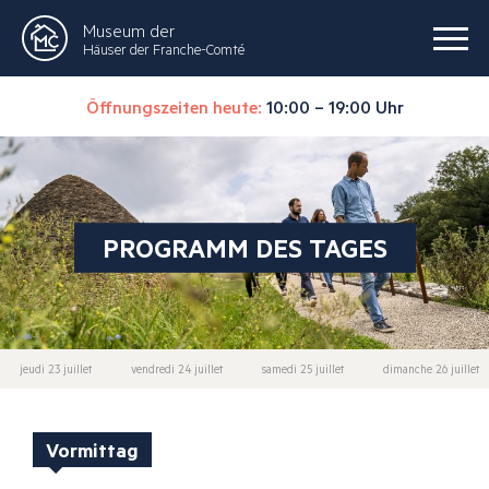
Museum der
Häuser der Franche-Comté
Öffnungszeiten heute:
10:00 – 19:00 Uhr
PROGRAMM DES TAGES
jeudi 23 juillet
vendredi 24 juillet
samedi 25 juillet
dimanche 26 juillet
Vormittag