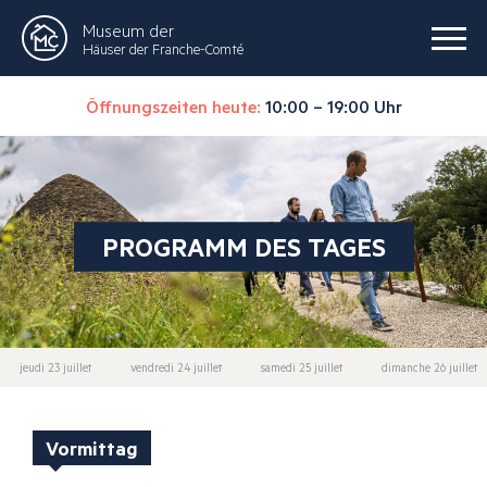
Museum der
Häuser der Franche-Comté
Öffnungszeiten heute:
10:00 – 19:00 Uhr
PROGRAMM DES TAGES
jeudi 23 juillet
vendredi 24 juillet
samedi 25 juillet
dimanche 26 juillet
Vormittag