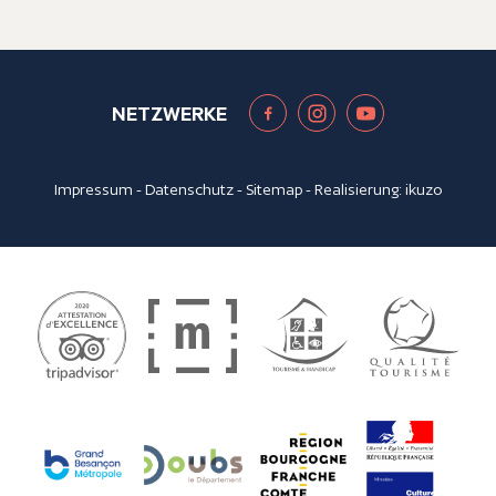
NETZWERKE
Impressum
-
Datenschutz
-
Sitemap
- Realisierung:
ikuzo