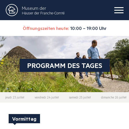
Museum der
Häuser der Franche-Comté
Öffnungszeiten heute:
10:00 – 19:00 Uhr
PROGRAMM DES TAGES
jeudi 23 juillet
vendredi 24 juillet
samedi 25 juillet
dimanche 26 juillet
Vormittag