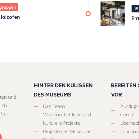
sgruppen
15
Holzofen
Ent
HINTER DEN KULISSEN
BEREITEN S
DES MUSEUMS
VOR
ten und
 zu
Das Team
Ausflugs
 Sie
Wissenschaftliche und
Comté
kulturelle Projekte
Übernac
Projekte des Museums
Tourism