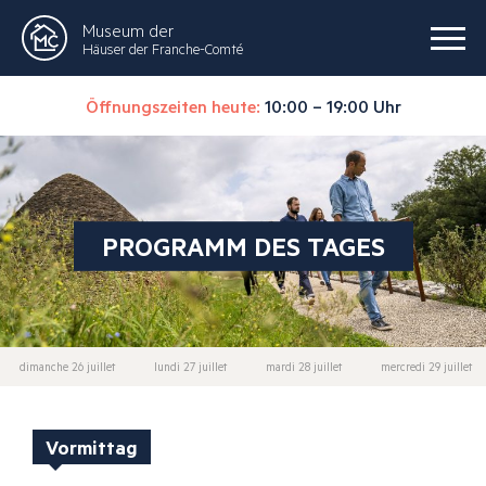
Museum der
Häuser der Franche-Comté
Öffnungszeiten heute:
10:00 – 19:00 Uhr
PROGRAMM DES TAGES
dimanche 26 juillet
lundi 27 juillet
mardi 28 juillet
mercredi 29 juillet
Vormittag