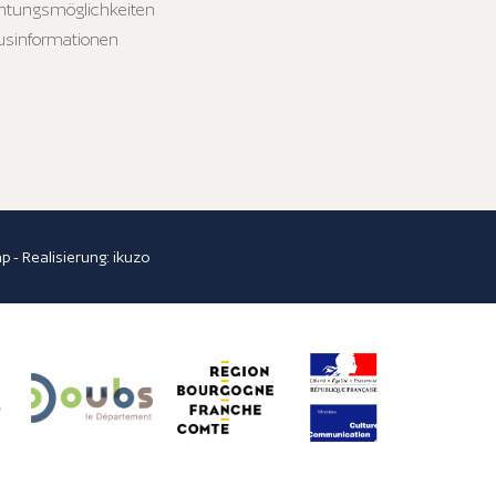
htungsmöglichkeiten
usinformationen
ap
- Realisierung:
ikuzo