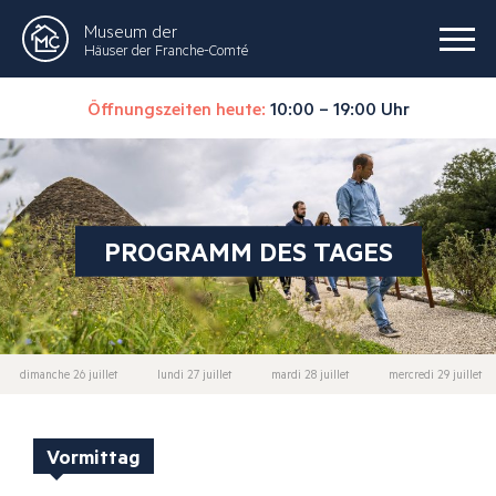
Museum der
Häuser der Franche-Comté
Öffnungszeiten heute:
10:00 – 19:00 Uhr
PROGRAMM DES TAGES
dimanche 26 juillet
lundi 27 juillet
mardi 28 juillet
mercredi 29 juillet
Vormittag