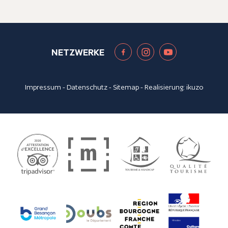
NETZWERKE
Impressum
-
Datenschutz
-
Sitemap
- Realisierung:
ikuzo