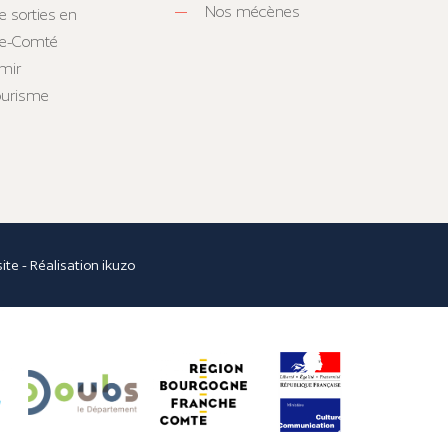
Nos mécènes
e sorties en
he-Comté
mir
tourisme
site
- Réalisation
ikuzo