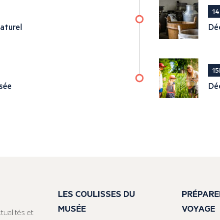
14
naturel
Déc
15
sée
Déc
LES COULISSES DU
PRÉPARE
MUSÉE
VOYAGE
tualités et