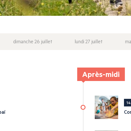
dimanche 26 juillet
lundi 27 juillet
mar
Après-midi
14
baï
Con