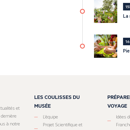
15
La 
16
Pie
LES COULISSES DU
PRÉPARE
MUSÉE
VOYAGE
tualités et
 dernière
L’équipe
Idées d
ous à notre
Projet Scientifique et
Franc