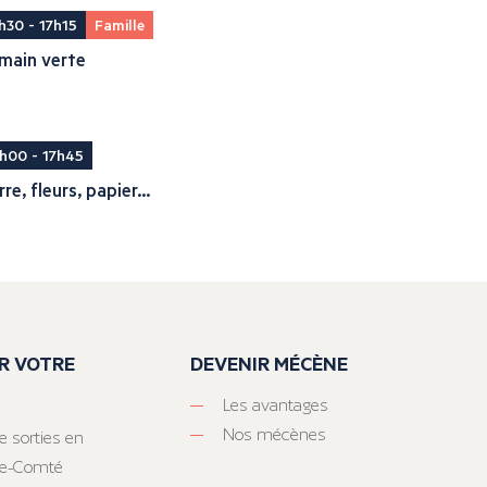
h30 - 17h15
Famille
main verte
h00 - 17h45
rre, fleurs, papier...
R VOTRE
DEVENIR MÉCÈNE
Les avantages
Nos mécènes
e sorties en
he-Comté